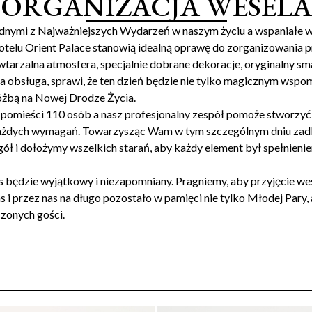
ORGANIZACJA WESELA
Jednymi z Najważniejszych Wydarzeń w naszym życiu a wspaniałe 
otelu Orient Palace stanowią idealną oprawę do zorganizowania p
tarzalna atmosfera, specjalnie dobrane dekoracje, oryginalny s
na obsługa, sprawi, że ten dzień będzie nie tylko magicznym wspo
óżbą na Nowej Drodze Życia.
a pomieści 110 osób a nasz profesjonalny zespół pomoże stworzyć
żdych wymagań. Towarzysząc Wam w tym szczególnym dniu zad
gół i dołożymy wszelkich starań, aby każdy element był spełnien
s będzie wyjątkowy i niezapomniany. Pragniemy, aby przyjęcie we
 i przez nas na długo pozostało w pamięci nie tylko Młodej Pary, 
zonych gości.