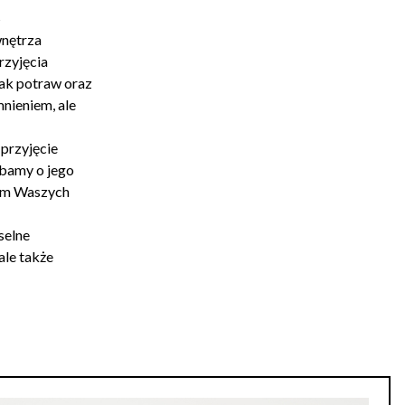
wnętrza
rzyjęcia
mak potraw oraz
mnieniem, ale
 przyjęcie
bamy o jego
iem Waszych
selne
ale także