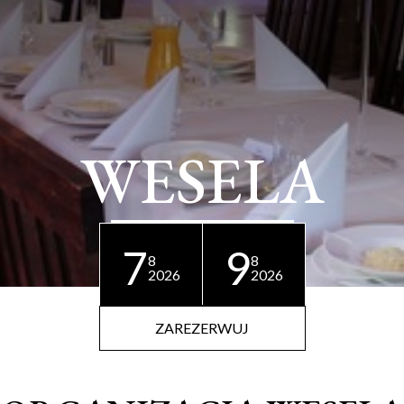
WESELA
7
9
8
8
2026
2026
ZAREZERWUJ