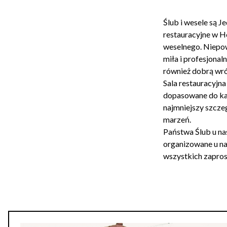
Ślub i wesele są 
restauracyjne w H
weselnego. Niepow
miła i profesjonal
również dobrą wr
Sala restauracyjn
dopasowane do ka
najmniejszy szcze
marzeń.
Państwa Ślub u na
organizowane u nas
wszystkich zapros